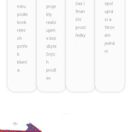
čas i
spol
míru
proje
finan
uprá
podle
kty
ční
ci a
konk
realiz
prost
férov
rétní
ujem
ředky
ém
ch
e bez
.
jedná
potře
zbyte
ní.
b
čnýc
klient
h
a.
prodl
ev.