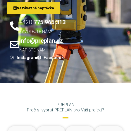
Nezávazná poptávka
+420
775 965 313
ZAVOLEJTE NÁM!
info@preplan.cz
NAPIŠTE NÁM!
Instagram
Facebook
PREPLAN
Proč si vybrat PREPLAN pro Váš projekt?