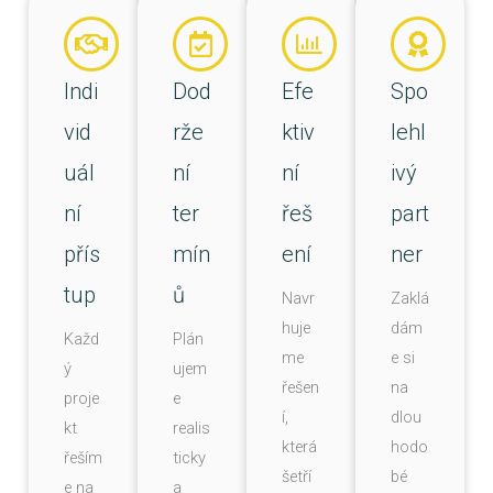
Indi
Dod
Efe
Spo
vid
rže
ktiv
lehl
uál
ní
ní
ivý
ní
ter
řeš
part
přís
mín
ení
ner
tup
ů
Navr
Zaklá
huje
dám
Každ
Plán
me
e si
ý
ujem
řešen
na
proje
e
í,
dlou
kt
realis
která
hodo
řeším
ticky
šetří
bé
e na
a