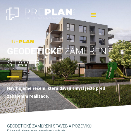
Přeskočit
na
obsah
GEODETICKÉ
ZAMĚŘENÍ
STAVEB
Navrhujeme řešení, která dávají smysl ještě před
zahájením realizace.
GEODETICKÉ ZAMĚŘENÍ STAVEB A POZEMKŮ